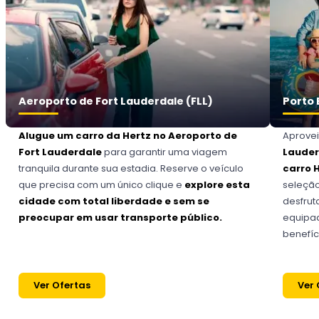
Aeroporto de Fort Lauderdale (FLL)
Porto 
Alugue um carro da Hertz no Aeroporto de
Aprovei
Fort Lauderdale
para garantir uma viagem
Laude
tranquila durante sua estadia. Reserve o veículo
carro 
que precisa com um único clique e
explore esta
seleçã
cidade com total liberdade e sem se
desfrut
preocupar em usar transporte público.
equipa
benefíc
Ver Ofertas
Ver 