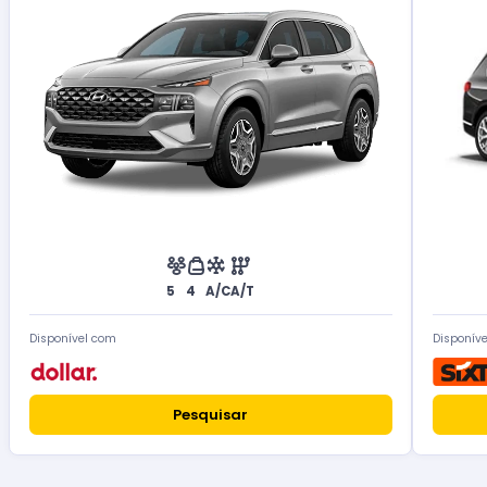
5
4
A/C
A/T
Disponível com
Disponív
Pesquisar