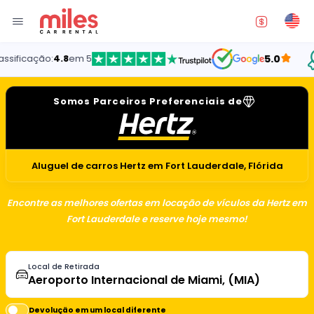
Oferec
.8
em 5
5.0
Somos Parceiros Preferenciais de
Aluguel de carros Hertz em Fort Lauderdale, Flórida
Encontre as melhores ofertas em locação de vículos da Hertz em
Fort Lauderdale e reserve hoje mesmo!
Local de Retirada
Devolução em um local diferente