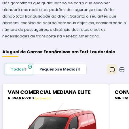
Nós garantimos que qualquer tipo de carro que escolher
atenderá aos mais altos padrões de segurança e conforto,
dando total tranquilidade ao dirigir. Garanta o seu antes que
acabem, escolha de acordo com seus objetivos, considerando o
número de passageiros, a distância das rotas e outras
necessidades de transporte na Veneza Americana.
Aluguel de Carros Econômicos em Fort Lauderdale
Todos
Pequenos e Médios
5
5
VAN COMERCIAL MEDIANA ELITE
CONV
NISSAN Nv200
MINI Co
(ou Similar)