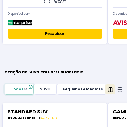
8
5
A/C
A/T
Disponível com
Disponív
Pesquisar
Locação de SUVs em Fort Lauderdale
Todos
SUV
Pequenos e Médios
10
5
5
STANDARD SUV
CAMI
HYUNDAI Santa Fe
BMW X
(ou Similar)