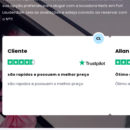
sua opção preferida para alugar com a locadora Hertz em Fort
Lauderdale. Leia as avaliações e esteja convicto ao reservar com
o N°1!
CL
Cliente
Allan
são rapidos e possuem o melhor preço
Ótimo 
são rapidos e possuem o melhor preço
Ótimo 