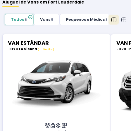
Aluguel de Vans em Fort Lauderdale
Todos
Vans
Pequenos e Médios
8
5
3
VAN ESTÁNDAR
VAN 
TOYOTA Sienna
FORD T
(ou Similar)