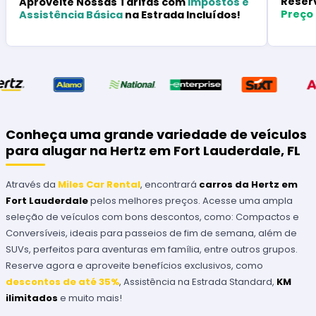
Reser
Aproveite Nossas Tarifas com
Impostos e
Preço
Assistência Básica
na Estrada Incluídos!
Conheça uma grande variedade de veículos
para alugar na Hertz em Fort Lauderdale, FL
Através da
Miles Car Rental
, encontrará
carros da Hertz em
Fort Lauderdale
pelos melhores preços. Acesse uma ampla
seleção de veículos com bons descontos, como: Compactos e
Conversíveis, ideais para passeios de fim de semana, além de
SUVs, perfeitos para aventuras em família, entre outros grupos.
Reserve agora e aproveite benefícios exclusivos, como
descontos de até 35%
,
Assistência na Estrada Standard,
KM
ilimitados
e muito mais!