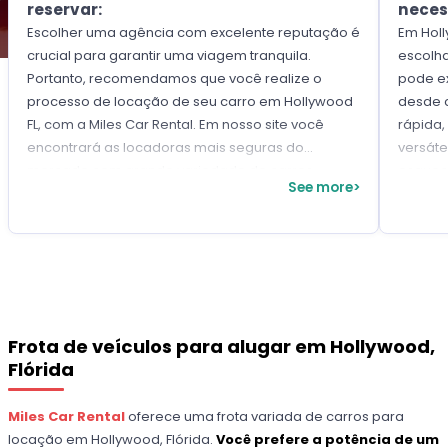
reservar:
neces
Escolher uma agência com excelente reputação é
Em Hol
crucial para garantir uma viagem tranquila.
escolha
Portanto, recomendamos que você realize o
pode e
processo de locação de seu carro em Hollywood
desde 
FL, com a Miles Car Rental. Em nosso site você
rápida,
encontrará as locadoras mais seguras do
versáte
mercado com grande variedade de carros,
esqueç
See more>
benefícios exclusivos e as melhores ofertas em
de asse
um só lugar.
bagagem
escolhe
Frota de veículos para alugar em Hollywood,
Flórida
Miles Car Rental
oferece uma frota variada de carros para
locação em Hollywood, Flórida.
Você prefere a potência de um