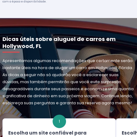
com a época e disponibilidade.
Dicas úteis sobre aluguel de carros em
Hollywood, FL
Apresentamos algumas recomendações que certamente serão
bastante úteis na hora de alugar um carro em Hollywood, Flórida.
As dicas a seguir não só ajudarão você a esclarecer suas
dúvidas, mas também permitirão que você evite surpresas
desagradáveis durante seus passeios e economize uma quantia
significativa de dinheiro em sua próxima viagem. Continue lendo,
esclareça suas perguntas e garanta sua reserva agora mesmo!
1
Escolha um site confiável para
Escol