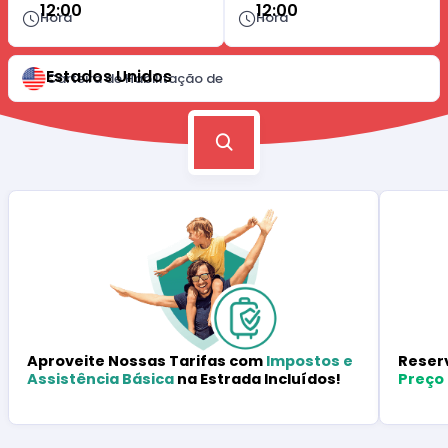
12:00
12:00
Hora
Hora
Estados Unidos
Carteira de Habilitação de
Reser
Aproveite Nossas Tarifas com
Impostos e
Preço
Assistência Básica
na Estrada Incluídos!