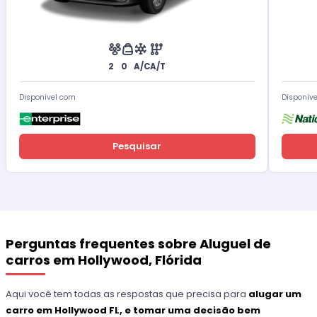
2
0
A/C
A/T
Disponível com
Disponív
Pesquisar
Perguntas frequentes sobre Aluguel de
carros em Hollywood, Flórida
Aqui você tem todas as respostas que precisa para
alugar um
carro em Hollywood FL, e tomar uma decisão bem