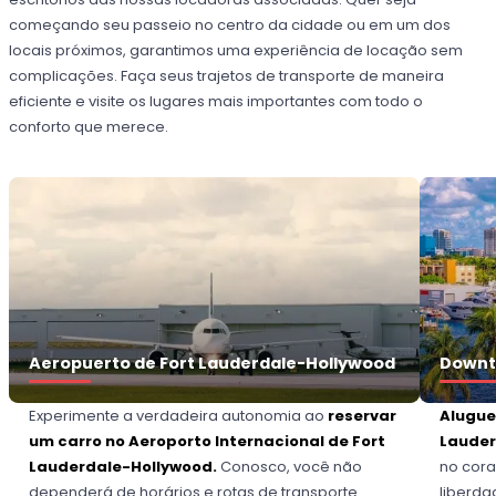
começando seu passeio no centro da cidade ou em um dos
locais próximos, garantimos uma experiência de locação sem
complicações. Faça seus trajetos de transporte de maneira
eficiente e visite os lugares mais importantes com todo o
conforto que merece.
Aeropuerto de Fort Lauderdale-Hollywood
Downt
Experimente a verdadeira autonomia ao
reservar
Alugue
um carro no Aeroporto Internacional de Fort
Lauder
Lauderdale-Hollywood.
Conosco, você não
no cora
dependerá de horários e rotas de transporte
liberda