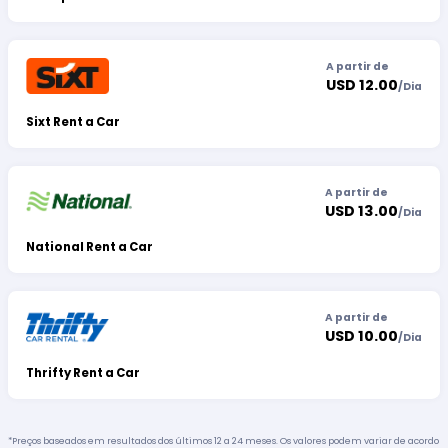
A partir de
USD 12.00
/
Dia
Sixt Rent a Car
A partir de
USD 13.00
/
Dia
National Rent a Car
A partir de
USD 10.00
/
Dia
Thrifty Rent a Car
*Preços baseados em resultados dos últimos 12 a 24 meses. Os valores podem variar de acordo