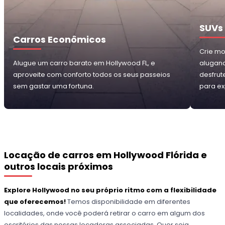
SUVs
Carros Econômicos
Crie mo
Alugue um carro barato em Hollywood FL, e
alugan
aproveite com conforto todos os seus passeios
desfrute
sem gastar uma fortuna.
para ex
Locação de carros em Hollywood Flórida e
outros locais próximos
Explore Hollywood no seu próprio ritmo com a flexibilidade
que oferecemos!
Temos disponibilidade em diferentes
localidades, onde você poderá retirar o carro em algum dos
escritórios das nossas locadoras associadas. Quer seja