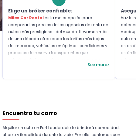
Elige un bróker confiable:
Asegu
Miles Car Rental
es la mejor opción para
haz tu 
comparar los precios de las agencias de renta de
obtene
autos más prestigiosas del mundo. Llevamos más
madruga
de una década ofreciendo las tarifas más bajas
auto en
del mercado, vehículos en óptimas condiciones y
estos d
procesos de reserva transparentes que
están l
solucionarán tus desplazamientos de manera
primer
See more>
práctica.
descue
Encuentra tu carro
Alquilar un auto en Fort Lauderdale te brindará comodidad,
ahorro y flexibilidad durante tu viaje. Por ello, contamos con