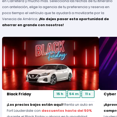
en Carretera y mucho más. Selecciona las fechas de tu itinerario
con antelación, elige la agencia de tu preferencia y reserva en
poco tiempo el vehículo que te ayudará a movilizarte por la
Venecia de América.
¡No dejes pasar esta oportunidad de
ahorrar en grande con nosotros!
:
:
Black Friday
15
h
54
m
10
s
Cyber
¡Los precios bajos están aquí!
Renta un auto en
¡Aprov
Fort Lauderdale con
descuentos hasta del 50%
compr
durante el Black Friday y ahorra en tu movilidad.
Lauderd