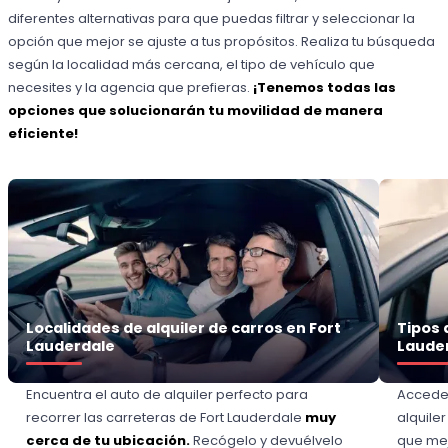
diferentes alternativas para que puedas filtrar y seleccionar la
opción que mejor se ajuste a tus propósitos. Realiza tu búsqueda
según la localidad más cercana, el tipo de vehículo que
necesites y la agencia que prefieras.
¡Tenemos todas las
opciones que solucionarán tu movilidad de manera
eficiente!
Localidades de alquiler de carros en Fort
Tipos 
Lauderdale
Laude
Encuentra el auto de alquiler perfecto para
Accede
recorrer las carreteras de Fort Lauderdale
muy
alquile
cerca de tu ubicación.
Recógelo y devuélvelo
que mej