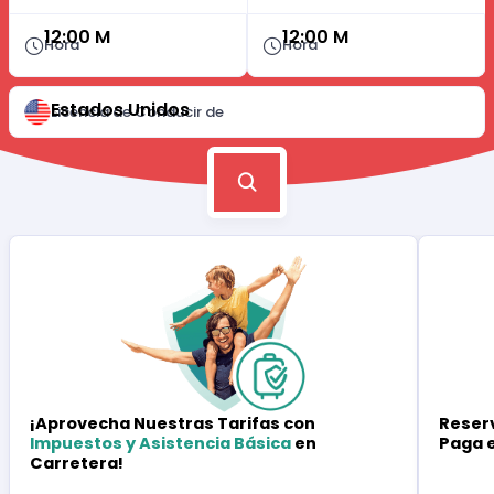
12:00 M
12:00 M
Hora
Hora
Estados Unidos
Licencia de Conducir de
Reserv
¡Aprovecha Nuestras Tarifas con
Paga 
Impuestos y Asistencia Básica
en
Carretera!