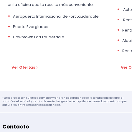
en la oficina que te resulte más conveniente.
Auto
Aeropuerto Internacional de Fort Lauderdale
Rent
Puerto Everglades
Rent
Downtown Fort Lauderdale
Alqui
Rent
Ver Ofertas
Ver O
*Estos precios son sujetos a cambios y variarán dependiendo de la temporada del año, el
tamaño del vehículo, los días de renta, la agencia de alquiler de carros, las coberturas que
adquieras, entre otros servicios opcionales.
Contacto