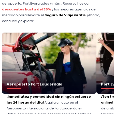
aeropuerto, Port Everglades y más... Reserva hoy con
descuentos hasta del 35%
y las mejores agencias del
mercado para llevarte el
Seguro de Viaje Gratis
. ¡Ahorra,
conduce y explora!
Aeropuerto Fort Lauderdale
Port E
¡Inmediatez y comodidad sin ningún esfuerzo
¡Ten tr
las 24 horas del día!
Alquila un auto en el
online!
Aeropuerto Internacional de Fort Lauderdale-
de arri