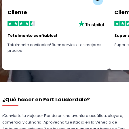
Cliente
Clien
Totalmente confiables!
Super 
Totalmente confiables! Buen servicio. Los mejores
Super c
precios
¿Qué hacer en Fort Lauderdale?
¡Convierte tu viaje por Florida en una aventura acuática, playera,
comercial y culinaria! Aprovecha tu estadía en la Venecia de
América con este top 3 de los mejores planes para hacer en Fort