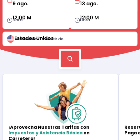
12:00 M
12:00 M
Hora
Hora
Estados Unidos
Licencia de Conducir de
Reserv
¡Aprovecha Nuestras Tarifas con
Paga 
Impuestos y Asistencia Básica
en
Carretera!