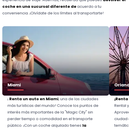
coche en una sucursal diferente de
acuerdo a tu
conveniencia. ¡Olvídate de los límites al transportarte!
Miami
Orlan
¡
Renta un auto en Miami
, una de las ciudades
¡Renta
más turísticas del mundo! Conoce los puntos de
Rental 
interés más importantes de la "Magic City" sin
Aprovec
perder tiempo o comodidad en el transporte
ciudad 
público. ¡Con un coche alquilado tienes
la
temátic