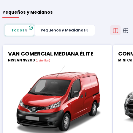
Pequeños y Medianos
Todos
Pequeños y Medianos
5
5
VAN COMERCIAL MEDIANA ÉLITE
CONV
NISSAN Nv200
MINI Co
(o Similar)