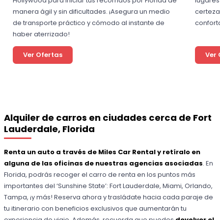
Hollywood para iniciar tus recorridos por Florida de
lugares
manera ágil y sin dificultades. ¡Asegura un medio
certeza
de transporte práctico y cómodo al instante de
confort
haber aterrizado!
Ver Ofertas
Ver 
Alquiler de carros en ciudades cerca de Fort
Lauderdale, Florida
Renta un auto a través de Miles Car Rental y retíralo en
alguna de las oficinas de nuestras agencias asociadas
. En
Florida, podrás recoger el carro de renta en los puntos más
importantes del ‘Sunshine State’: Fort Lauderdale, Miami, Orlando,
Tampa, ¡y más! Reserva ahora y trasládate hacia cada paraje de
tu itinerario con beneficios exclusivos que aumentarán tu
experiencia de viaje. Además, recuerda que puedes
devolver el