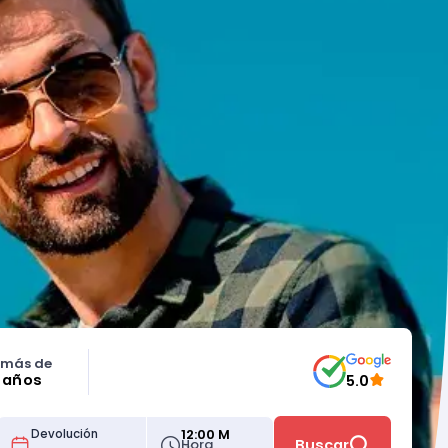
 más de
5 años
5.0
12:00 M
Devolución
Hora
Buscar