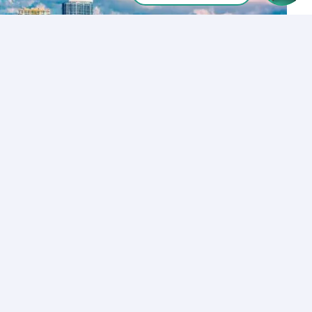
Inicia tu Llamada
Los Angeles
+1 (310) 356-6932
ó
Iniciar llamada