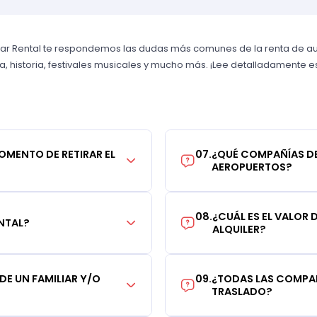
Car Rental te respondemos las dudas más comunes de la renta de aut
a, historia, festivales musicales y mucho más. ¡Lee detalladamente es
MOMENTO DE RETIRAR EL
07
.
¿QUÉ COMPAÑÍAS DE
AEROPUERTOS?
08
.
¿CUÁL ES EL VALOR
NTAL?
ALQUILER?
 DE UN FAMILIAR Y/O
09
.
¿TODAS LAS COMPAÑ
TRASLADO?