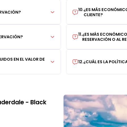
10
.
¿ES MÁS ECONÓMICO
ERVACIÓN?
CLIENTE?
11
.
¿ES MÁS ECONÓMICO
SERVACIÓN?
RESERVACIÓN O AL RE
IDOS EN EL VALOR DE
12
.
¿CUÁL ES LA POLÍTI
uderdale - Black