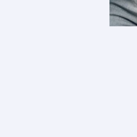
Usuario
rivacidad
Mis Reservaciones
ndiciones
Solicitudes
Cancelación
Preguntas Frecuentes