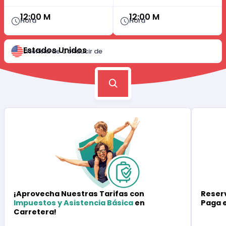
12:00 M
12:00 M
Hora
Hora
Estados Unidos
Licencia de Conducir de
Reserv
¡Aprovecha Nuestras Tarifas con
Paga 
Impuestos y Asistencia Básica
en
Carretera!