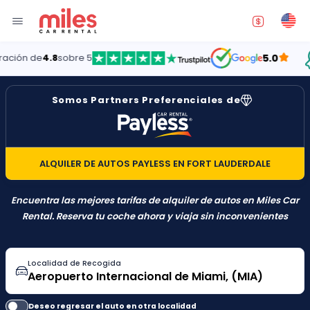
n de
4.8
sobre 5
5.0
Somos Partners Preferenciales de
ALQUILER DE AUTOS PAYLESS EN FORT LAUDERDALE
Encuentra las mejores tarifas de alquiler de autos en Miles Car
Rental. Reserva tu coche ahora y viaja sin inconvenientes
Localidad de Recogida
Deseo regresar el auto en otra localidad