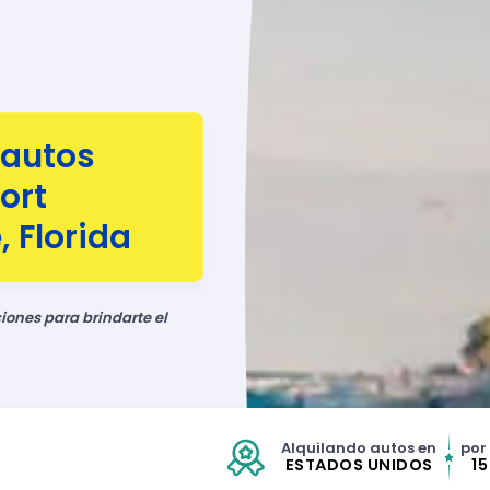
 autos
ort
 Florida
ones para brindarte el
Alquilando autos en
por
ESTADOS UNIDOS
1