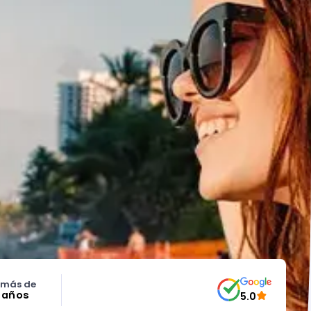
 más de
5 años
5.0