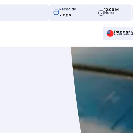
12:00 M
Recogida
Hora
Estados 
Licencia 