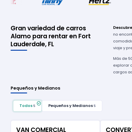
Gran variedad de carros
Descubre
no encont
Alamo para rentar en Fort
comodidad
Lauderdale, FL
viaje y p
Más de 50
explorar 
cargos ad
Pequeños y Medianos
Todos
Pequeños y Medianos
5
5
VAN COMERCIAL
CONVERT