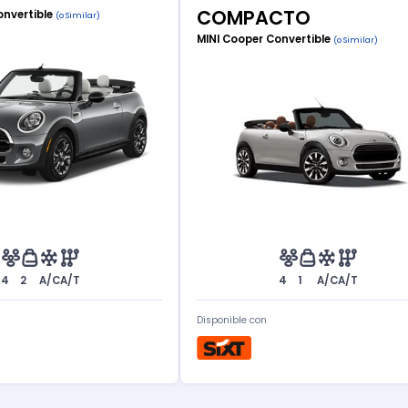
COMPACTO
onvertible
(o Similar)
MINI Cooper Convertible
(o Similar)
4
2
A/C
A/T
4
1
A/C
A/T
Disponible con