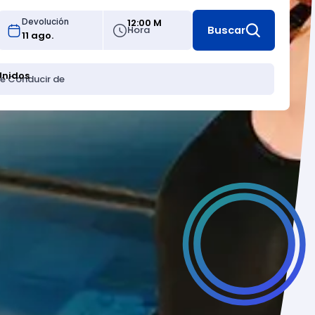
12:00 M
Devolución
Hora
Buscar
Unidos
de Conducir de