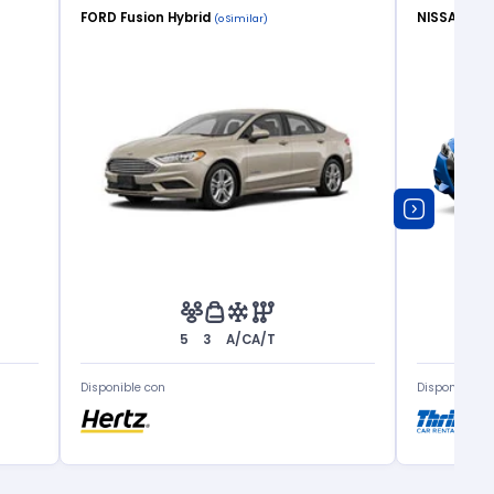
FORD Fusion Hybrid
NISSAN Ve
(o Similar)
5
3
A/C
A/T
Disponible con
Disponible c